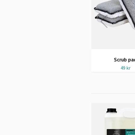
Torkduk 60x90
Scrub pa
299 kr
49 kr