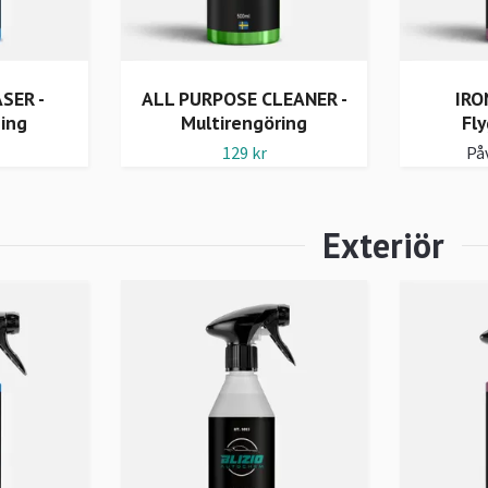
SER -
ALL PURPOSE CLEANER -
IRO
ning
Multirengöring
Fly
129 kr
Påv