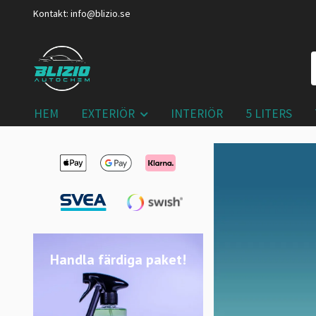
Kontakt:
info@blizio.se
HEM
EXTERIÖR
INTERIÖR
5 LITERS
Handla färdiga paket!