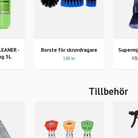
EANER -
Borste för skruvdragare
Supermj
ng 5L
149 kr
Påv