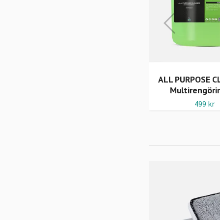
ALL PURPOSE CLEANER -
ALL PURPOSE CL
Multirengöring
Multirengöri
129 kr
499 kr