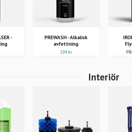
SER -
PREWASH - Alkalisk
IRO
ning
avfettning
Fly
109 kr
Påv