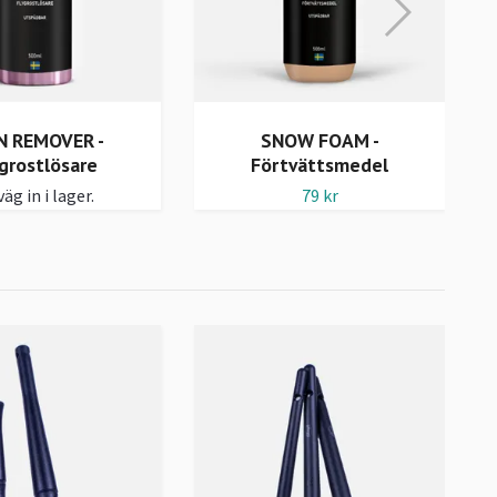
N REMOVER -
SNOW FOAM -
grostlösare
Förtvättsmedel
äg in i lager.
79 kr