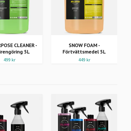
RPOSE CLEANER -
SNOW FOAM -
irengöring 5L
Förtvättsmedel 5L
499 kr
449 kr