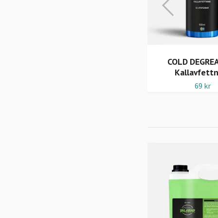
Torkduk 60x90
COLD DEGREA
Kallavfett
299 kr
69 kr