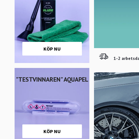
KÖP NU
1-2 arbetsd
"TESTVINNAREN" AQUAPEL
KÖP NU