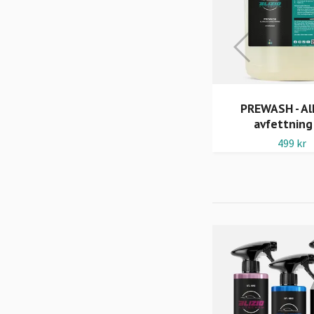
COLD DEGREASER -
PREWASH - Al
Kallavfettning 5L
avfettning
449 kr
499 kr