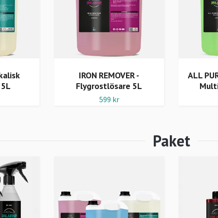
kalisk
IRON REMOVER -
ALL PU
 5L
Flygrostlösare 5L
Mult
599 kr