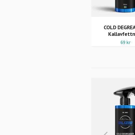
Mikrolans
COLD DEGREA
Kallavfett
Påväg in i lager.
69 kr