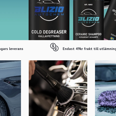
agars leverans
Endast 49kr frakt till utlämnin