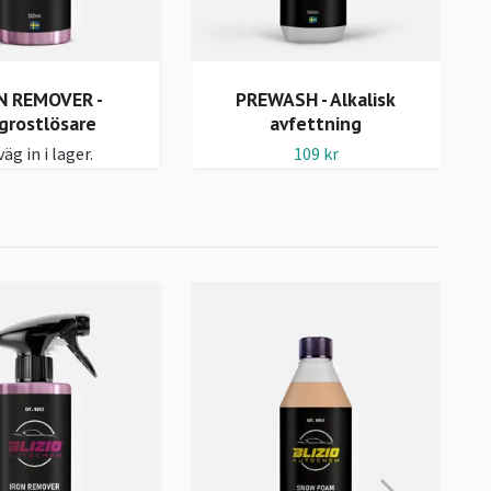
N REMOVER -
PREWASH - Alkalisk
grostlösare
avfettning
äg in i lager.
109 kr