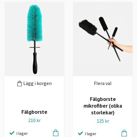
Lägg i korgen
Flera val
Fälgborste
mikrofiber (olika
Fälgborste
storlekar)
210 kr
125 kr
I lager
I lager