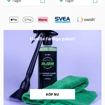
I lager
I lager
Handla färdiga paket!
KÖP NU