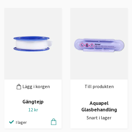
Lägg i korgen
Till produkten
Gängtejp
Aquapel
Glasbehandling
12 kr
Snart i lager
I lager