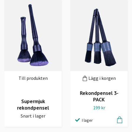
Till produkten
Lägg i korgen
Rekondpensel 3-
PACK
Supermjuk
rekondpensel
199 kr
Snart i lager
I lager