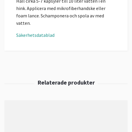
Häll cirka 5-7 kapsyler till 10 liter vatten i en
hink. Applicera med mikrofiberhandske eller
foam lance. Schamponera och spola av med
vatten.
Säkerhetsdatablad