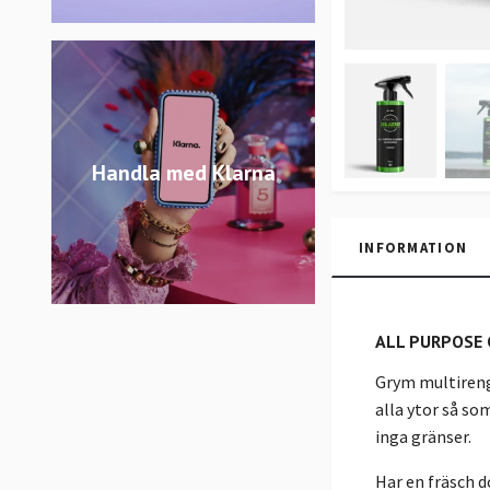
Handla med Klarna
INFORMATION
ALL PURPOSE C
Grym multireng
alla ytor så so
inga gränser.
Har en fräsch d