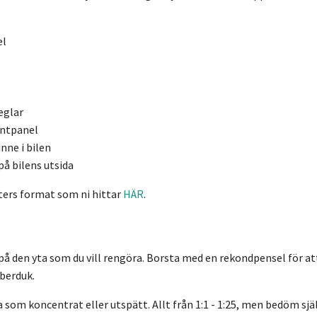
el
eglar
ntpanel
inne i bilen
på bilens utsida
liters format som ni hittar
HÄR
.
å den yta som du vill rengöra. Borsta med en rekondpensel för at
berduk.
 som koncentrat eller utspätt. Allt från 1:1 - 1:25, men bedöm sjä