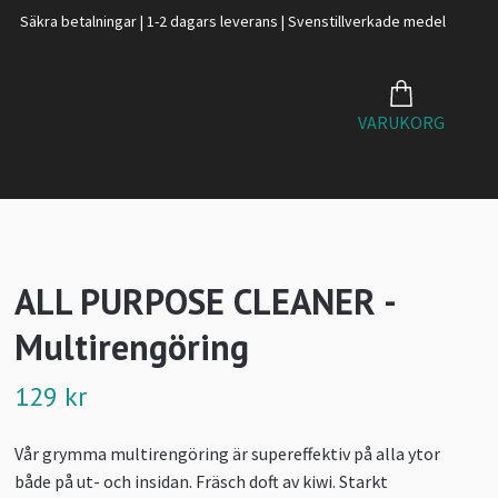
Säkra betalningar | 1-2 dagars leverans | Svenstillverkade medel
VARUKORG
ALL PURPOSE CLEANER -
Multirengöring
129 kr
Vår grymma multirengöring är supereffektiv på alla ytor
både på ut- och insidan. Fräsch doft av kiwi. Starkt