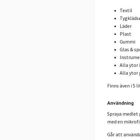
Textil
Tygkläds
Läder
Plast
Gummi
Glas & sp
Instrume
Alla ytor 
Alla ytor 
Finns även i 5 
Användning
Spraya medlet p
med en mikrofi
Går att använda