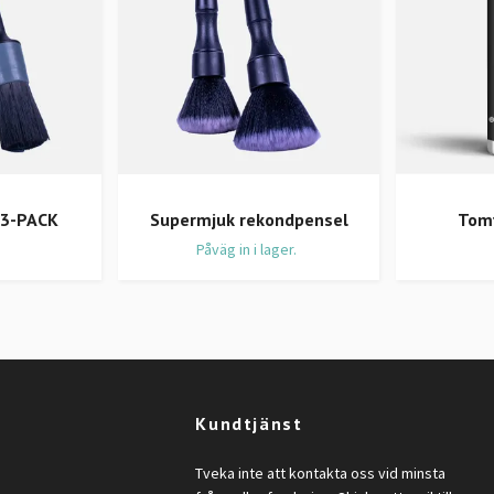
 3-PACK
Supermjuk rekondpensel
Tom
Påväg in i lager.
Kundtjänst
Tveka inte att kontakta oss vid minsta