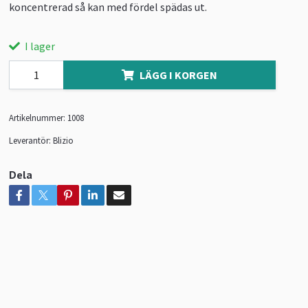
koncentrerad så kan med fördel spädas ut.
I lager
LÄGG I KORGEN
Artikelnummer:
1008
Leverantör:
Blizio
Dela