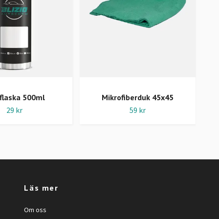
flaska 500ml
Mikrofiberduk 45x45
29 kr
59 kr
Läs mer
Om oss